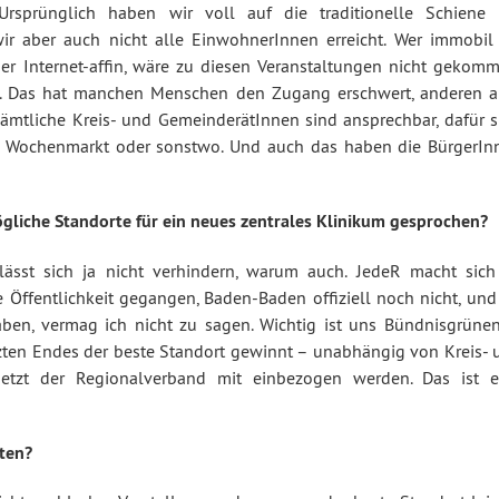
sprünglich haben wir voll auf die traditionelle Schiene 
ir aber auch nicht alle EinwohnerInnen erreicht. Wer immobil i
her Internet-affin, wäre zu diesen Veranstaltungen nicht gekomm
en. Das hat manchen Menschen den Zugang erschwert, anderen a
: sämtliche Kreis- und GemeinderätInnen sind ansprechbar, dafür 
em Wochenmarkt oder sonstwo. Und auch das haben die BürgerIn
iche Standorte für ein neues zentrales Klinikum gesprochen?
lässt sich ja nicht verhindern, warum auch. JedeR macht sich
e Öffentlichkeit gegangen, Baden-Baden offiziell noch nicht, und
en, vermag ich nicht zu sagen. Wichtig ist uns Bündnisgrünen
tzten Endes der beste Standort gewinnt – unabhängig von Kreis- 
jetzt der Regionalverband mit einbezogen werden. Das ist e
ten?