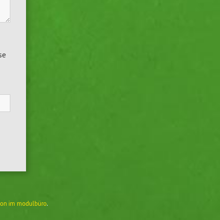
se
on im modulbüro
.