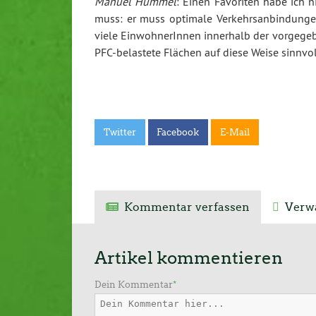
Manuel Hummel
: Einen Favoriten habe ich n
muss: er muss optimale Verkehrsanbindungen
viele EinwohnerInnen innerhalb der vorgegeb
PFC-belastete Flächen auf diese Weise sinnvo
Twitter
Facebook
E-Mail
Kommentar verfassen
Verwa
Artikel kommentieren
Dein Kommentar
*