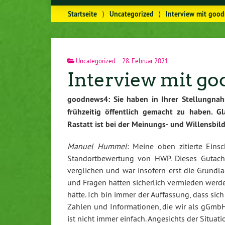
Startseite
⟩
Uncategorized
⟩
Interview mit goo
Uncategorized
28. Februar 2021
Interview mit g
goodnews4:
Sie haben in Ihrer Stellungna
frühzeitig öffentlich gemacht zu haben. 
Rastatt ist bei der Meinungs- und Willensb
Manuel Hummel
: Meine oben zitierte Eins
Standortbewertung von HWP. Dieses Gutach
verglichen und war insofern erst die Grundla
und Fragen hätten sicherlich vermieden werd
hätte. Ich bin immer der Auffassung, dass sich
Zahlen und Informationen, die wir als gGmbH 
ist nicht immer einfach. Angesichts der Situat