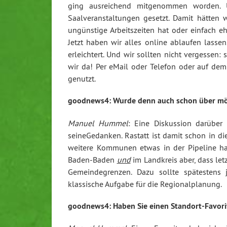
ging ausreichend mitgenommen worden. Ur
Saalveranstaltungen gesetzt. Damit hätten w
ungünstige Arbeitszeiten hat oder einfach e
Jetzt haben wir alles online ablaufen lass
erleichtert. Und wir sollten nicht vergessen
wir da! Per eMail oder Telefon oder auf d
genutzt.
goodnews4: Wurde denn auch schon über mögl
Manuel Hummel
: Eine Diskussion darüber 
seineGedanken. Rastatt ist damit schon in di
weitere Kommunen etwas in der Pipeline hab
Baden-Baden
und
im Landkreis aber, dass le
Gemeindegrenzen. Dazu sollte spätestens 
klassische Aufgabe für die Regionalplanung.
goodnews4: Haben Sie einen Standort-Favori