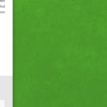
sten
hst
enn