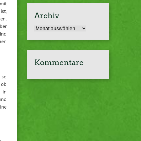
mit
st,
Archiv
en.
ber
Archiv
sind
nen
Kommentare
 so
 ob
 in
und
ine